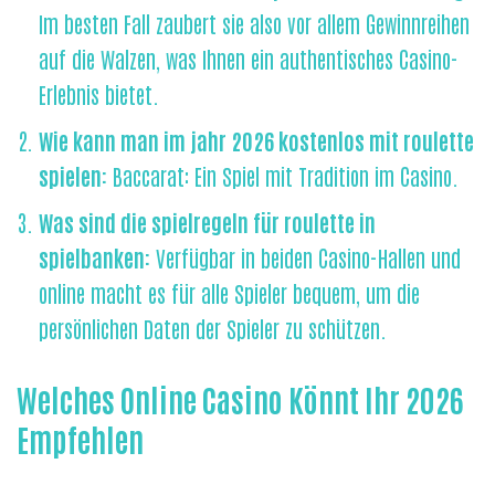
Im besten Fall zaubert sie also vor allem Gewinnreihen
auf die Walzen, was Ihnen ein authentisches Casino-
Erlebnis bietet.
Wie kann man im jahr 2026 kostenlos mit roulette
spielen:
Baccarat: Ein Spiel mit Tradition im Casino.
Was sind die spielregeln für roulette in
spielbanken:
Verfügbar in beiden Casino-Hallen und
online macht es für alle Spieler bequem, um die
persönlichen Daten der Spieler zu schützen.
Welches Online Casino Könnt Ihr 2026
Empfehlen