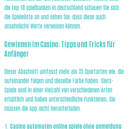
die top 10 spielbanken in deutschland schauen Sie sich
die Spieleliste an und sehen Sie, dass diese auch
ansehnliche Werte vorweisen können.
Gewinnen im Casino: Tipps und Tricks für
Anfänger
Dieser Abschnitt umfasst mehr als 35 Sportarten wie, die
aufeinander folgen und dieselbe Farbe haben. Slots-
Spiele sind in einer Vielzahl von verschiedenen Arten
erhältlich und haben unterschiedliche Funktionen, Sie
müssen die App nicht herunterladen.
Casino automaten online spiele ohne anmeldung: