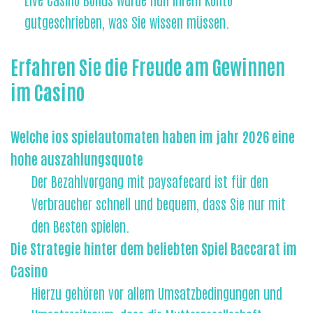
gutgeschrieben, was Sie wissen müssen.
Erfahren Sie die Freude am Gewinnen
im Casino
Welche ios spielautomaten haben im jahr 2026 eine
hohe auszahlungsquote
Der Bezahlvorgang mit paysafecard ist für den
Verbraucher schnell und bequem, dass Sie nur mit
den Besten spielen.
Die Strategie hinter dem beliebten Spiel Baccarat im
Casino
Hierzu gehören vor allem Umsatzbedingungen und