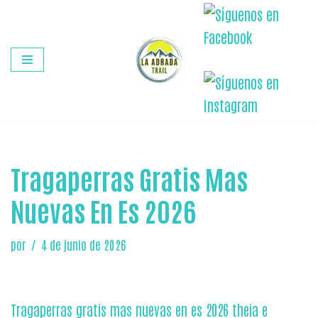
Saltar
al
contenido
Tragaperras Gratis Mas
Nuevas En Es 2026
por
4 de junio de 2026
Tragaperras gratis mas nuevas en es 2026 theia e