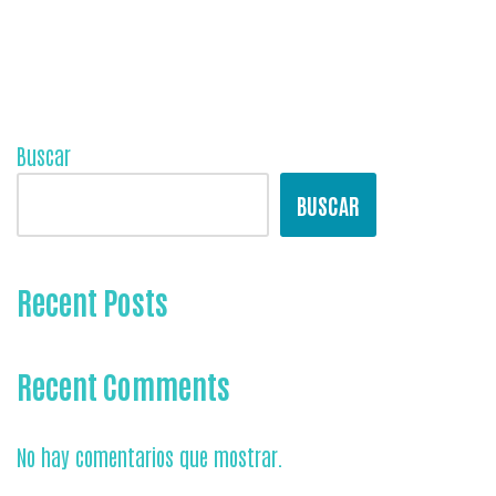
Buscar
BUSCAR
Recent Posts
Recent Comments
No hay comentarios que mostrar.