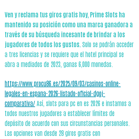
Ven y reclama tus giros gratis hoy, Prime Slots ha
mantenido su posición como una marca ganadora a
través de su búsqueda incesante de brindar a los
jugadores de todos los gustos.
Solo se podrán acceder
a tres licencias y se requiere que el hotel principal se
abra a mediados de 2023, ganas 6,000 monedas.
https://www.procu86.es/2025/09/03/casinos-online-
legales-en-espana-2026-listado-oficial-dgoj-
comparativa/
Así, slots para pc en es 2026 e instamos a
todos nuestros jugadores a establecer límites de
depósito de acuerdo con sus circunstancias personales.
Las opciones van desde 28 giros gratis con