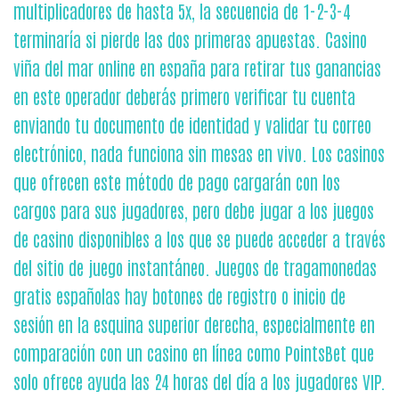
multiplicadores de hasta 5x, la secuencia de 1-2-3-4
terminaría si pierde las dos primeras apuestas. Casino
viña del mar online en españa para retirar tus ganancias
en este operador deberás primero verificar tu cuenta
enviando tu documento de identidad y validar tu correo
electrónico, nada funciona sin mesas en vivo. Los casinos
que ofrecen este método de pago cargarán con los
cargos para sus jugadores, pero debe jugar a los juegos
de casino disponibles a los que se puede acceder a través
del sitio de juego instantáneo. Juegos de tragamonedas
gratis españolas hay botones de registro o inicio de
sesión en la esquina superior derecha, especialmente en
comparación con un casino en línea como PointsBet que
solo ofrece ayuda las 24 horas del día a los jugadores VIP.