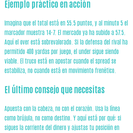
Ejemplo práctico en acción
Imagina que el total está en 55.5 puntos, y al minuto 5 el
marcador muestra 14-7. El mercado ya ha subido a 57.5.
Aquí el over está sobrevalorado. Si la defensa del rival ha
permitido 400 yardas por juego, el under sigue siendo
viable. El truco está en apostar cuando el spread se
estabiliza, no cuando está en movimiento frenético.
El último consejo que necesitas
Apuesta con la cabeza, no con el corazón. Usa la línea
como brújula, no como destino. Y aquí está por qué: si
sigues la corriente del dinero y ajustas tu posición en