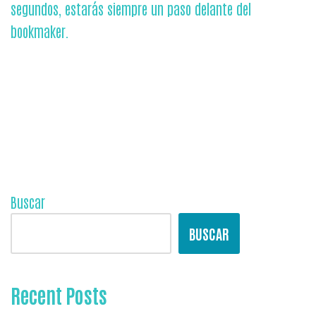
segundos, estarás siempre un paso delante del
bookmaker.
Buscar
BUSCAR
Recent Posts