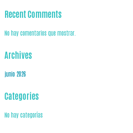
Recent Comments
No hay comentarios que mostrar.
Archives
junio 2026
Categories
No hay categorías